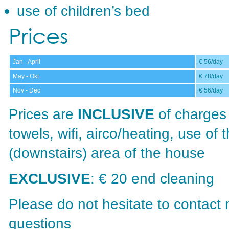
use of children’s bed
Prices
Jan - April
€ 56/day
May - Okt
€ 78/day
Nov - Dec
€ 56/day
Prices are
INCLUSIVE
of charges 
towels, wifi, airco/heating, use o
(downstairs) area of the house
EXCLUSIVE
: € 20 end cleaning
Please do not hesitate to contact
questions